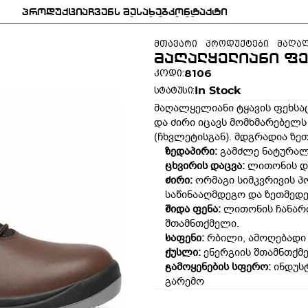
პროდუქცია
ჩვენს შესახებ
კონტაქტი
პროდუქცია
ჩვენს შესახებ
კონტაქტი
მთავარი
პროდუქტები
მაღალ
მაღალყელიანი ფე
8106
კოდი:
In Stock
სტატუსი:
მაღალყელიანი ტყავის ფეხსა
და ძირი იცავს მომხმარებელს მ
(ჩხვლეტისგან). მდგრადია ზე
ზედაპირი:
 გამძლე ნატურალ
ცხვირის დაცვა:
 ლითონის დ
ძირი:
 ორმაგი სიმკვრივის პო
საწინააღმდეგო და ზეთმედ
შიდა ფენა:
 ლითონის ჩანართ
შთამნთქმელი.
საფენი:
 რბილი, ამოღებადი
ქუსლი:
 ენერგიის შთამნთქმ
გამოყენების სფერო:
 ინდუს
გარემო