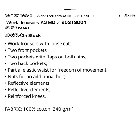
უკან
პროდუქტები
 Work Trousers ASIMO / 20319001 
 Work Trousers ASIMO / 20319001 
6041
კოდი:
In Stock
სტატუსი:
• Work trousers with loose cut;
• Two front pockets;
• Two pockets with flaps on both hips;
• Two back pockets;
• Partial elastic waist for freedom of movement;
• Nuts for an additional belt;
• Reflective elements;
• Reflective elements;
• Reinforced knees.
FABRIC: 100% cotton, 240 g/m²