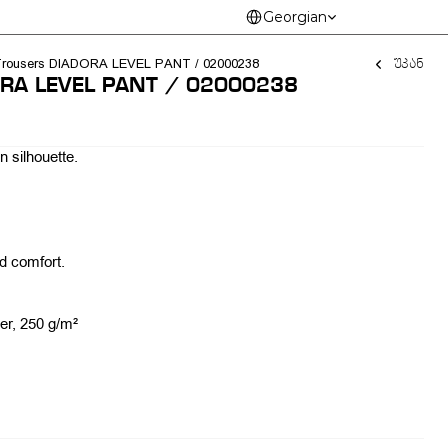
Select Language
Georgian
უკან
Trousers DIADORA LEVEL PANT / 02000238 
DORA LEVEL PANT / 02000238 
 silhouette.
ed comfort.
r, 250 g/m²