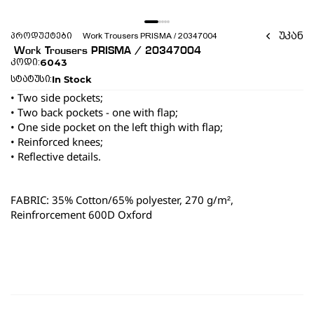
უკან
პროდუქტები
 Work Trousers PRISMA / 20347004 
 Work Trousers PRISMA / 20347004 
6043
კოდი:
In Stock
სტატუსი:
• Two side pockets;
• Two back pockets - one with flap;
• One side pocket on the left thigh with flap;
• Reinforced knees;
• Reflective details.
FABRIC: 35% Cotton/65% polyester, 270 g/m², 
Reinfrorcement 600D Oxford